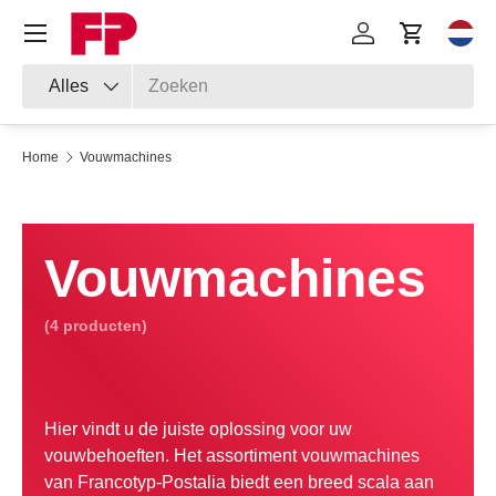
Menu
Ga naar inhoud
Inloggen
Winkelwa
Sele
Zoeken
Productsoort
Alles
Home
Vouwmachines
Vouwmachines
(4 producten)
Hier vindt u de juiste oplossing voor uw
vouwbehoeften. Het assortiment vouwmachines
van Francotyp-Postalia biedt een breed scala aan